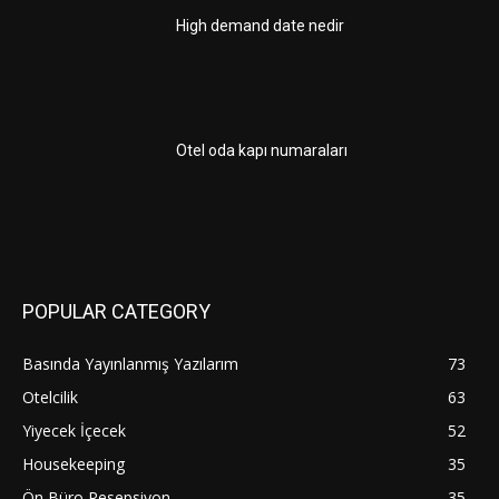
High demand date nedir
Otel oda kapı numaraları
POPULAR CATEGORY
Basında Yayınlanmış Yazılarım
73
Otelcilik
63
Yiyecek İçecek
52
Housekeeping
35
Ön Büro Resepsiyon
35