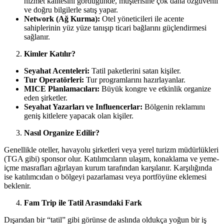
hizmet kalitesini gördüğünde, müşterisine çok daha özgüvenli
ve doğru bilgilerle satış yapar.
Network (Ağ Kurma):
Otel yöneticileri ile acente
sahiplerinin yüz yüze tanışıp ticari bağlarını güçlendirmesi
sağlanır.
Kimler Katılır?
Seyahat Acenteleri:
Tatil paketlerini satan kişiler.
Tur Operatörleri:
Tur programlarını hazırlayanlar.
MICE Planlamacıları:
Büyük kongre ve etkinlik organize
eden şirketler.
Seyahat Yazarları ve Influencerlar:
Bölgenin reklamını
geniş kitlelere yapacak olan kişiler.
Nasıl Organize Edilir?
Genellikle oteller, havayolu şirketleri veya yerel turizm müdürlükleri
(TGA gibi) sponsor olur. Katılımcıların ulaşım, konaklama ve yeme-
içme masrafları ağırlayan kurum tarafından karşılanır. Karşılığında
ise katılımcıdan o bölgeyi pazarlaması veya portföyüne eklemesi
beklenir.
Fam Trip ile Tatil Arasındaki Fark
Dışarıdan bir “tatil” gibi görünse de aslında oldukça yoğun bir iş