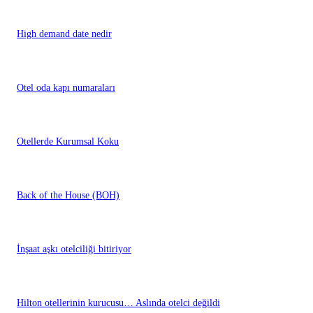
High demand date nedir
Otel oda kapı numaraları
Otellerde Kurumsal Koku
Back of the House (BOH)
İnşaat aşkı otelciliği bitiriyor
Hilton otellerinin kurucusu… Aslında otelci değildi