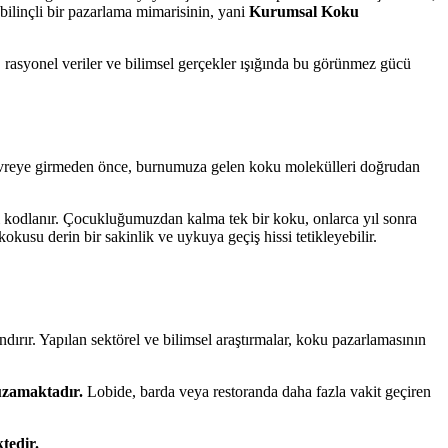
 bilinçli bir pazarlama mimarisinin, yani
Kurumsal Koku
, rasyonel veriler ve bilimsel gerçekler ışığında bu görünmez gücü
z devreye girmeden önce, burnumuza gelen koku molekülleri doğrudan
i kodlanır. Çocukluğumuzdan kalma tek bir koku, onlarca yıl sonra
okusu derin bir sakinlik ve uykuya geçiş hissi tetikleyebilir.
dırır. Yapılan sektörel ve bilimsel araştırmalar, koku pazarlamasının
zamaktadır.
Lobide, barda veya restoranda daha fazla vakit geçiren
tedir.