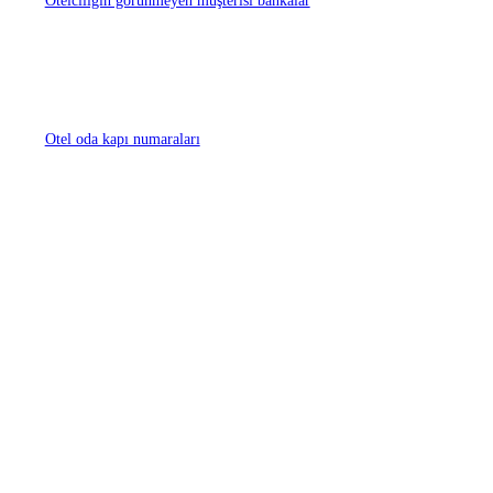
Otelciliğin görünmeyen müşterisi bankalar
Otel oda kapı numaraları