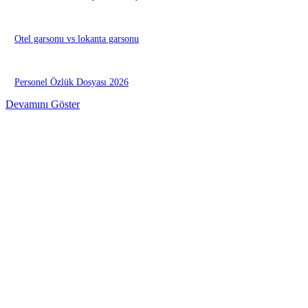
Otel garsonu vs lokanta garsonu
Personel Özlük Dosyası 2026
Devamını Göster
EDİTÖRÜN SEÇİMİ
Otelde oda çarşaf değişimi
Otel yataklarında neden runner kullanılır ?
Housekeeper ile Executive Housekeeper