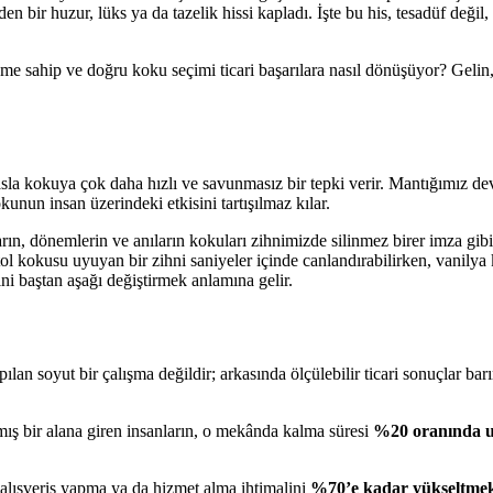
 bir huzur, lüks ya da tazelik hissi kapladı. İşte bu his, tesadüf değil,
eme sahip ve doğru koku seçimi ticari başarılara nasıl dönüşüyor? Gelin
 kıyasla kokuya çok daha hızlı ve savunmasız bir tepki verir. Mantığımı
unun insan üzerindeki etkisini tartışılmaz kılar.
n, dönemlerin ve anıların kokuları zihnimizde silinmez birer imza gib
l kokusu uyuyan bir zihni saniyeler içinde canlandırabilirken, vanilya k
i baştan aşağı değiştirmek anlamına gelir.
n soyut bir çalışma değildir; arkasında ölçülebilir ticari sonuçlar barın
ş bir alana giren insanların, o mekânda kalma süresi
%20 oranında u
n alışveriş yapma ya da hizmet alma ihtimalini
%70’e kadar yükseltmek