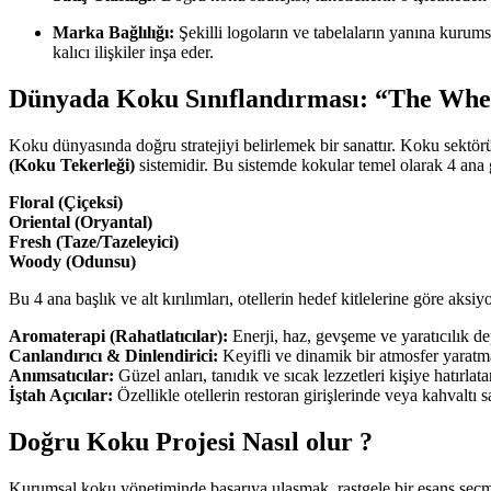
Marka Bağlılığı:
Şekilli logoların ve tabelaların yanına kurums
kalıcı ilişkiler inşa eder.
Dünyada Koku Sınıflandırması: “The Whe
Koku dünyasında doğru stratejiyi belirlemek bir sanattır. Koku sektö
(Koku Tekerleği)
sistemidir. Bu sistemde kokular temel olarak 4 ana g
Floral (Çiçeksi)
Oriental (Oryantal)
Fresh (Taze/Tazeleyici)
Woody (Odunsu)
Bu 4 ana başlık ve alt kırılımları, otellerin hedef kitlelerine göre aks
Aromaterapi (Rahatlatıcılar):
Enerji, haz, gevşeme ve yaratıcılık dep
Canlandırıcı & Dinlendirici:
Keyifli ve dinamik bir atmosfer yaratmak
Anımsatıcılar:
Güzel anları, tanıdık ve sıcak lezzetleri kişiye hatırlat
İştah Açıcılar:
Özellikle otellerin restoran girişlerinde veya kahvaltı s
Doğru Koku Projesi Nasıl olur ?
Kurumsal koku yönetiminde başarıya ulaşmak, rastgele bir esans seçme