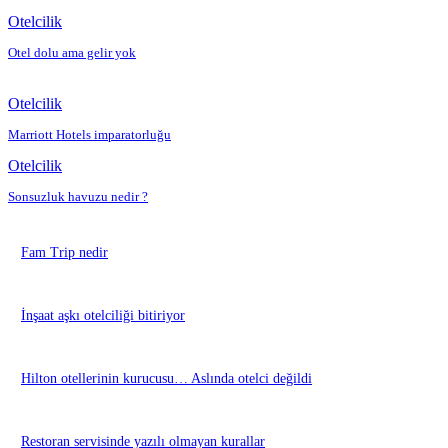
Otelcilik
Otel dolu ama gelir yok
Otelcilik
Marriott Hotels imparatorluğu
Otelcilik
Sonsuzluk havuzu nedir ?
Fam Trip nedir
İnşaat aşkı otelciliği bitiriyor
Hilton otellerinin kurucusu… Aslında otelci değildi
Restoran servisinde yazılı olmayan kurallar