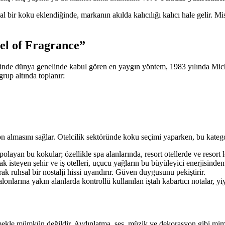
al bir koku eklendiğinde, markanın akılda kalıcılığı kalıcı hale gelir. 
el of Fragrance”
ründe dünya genelinde kabul gören en yaygın yöntem, 1983 yılında Mich
rup altında toplanır:
iyon almasını sağlar. Otelcilik sektöründe koku seçimi yaparken, bu kategor
olayan bu kokular; özellikle spa alanlarında, resort otellerde ve resort 
 isteyen şehir ve iş otelleri, uçucu yağların bu büyüleyici enerjisinden
arak ruhsal bir nostalji hissi uyandırır. Güven duygusunu pekiştirir.
alonlarına yakın alanlarda kontrollü kullanılan iştah kabartıcı notalar, y
kle mümkün değildir. Aydınlatma, ses, müzik ve dekorasyon gibi mimari