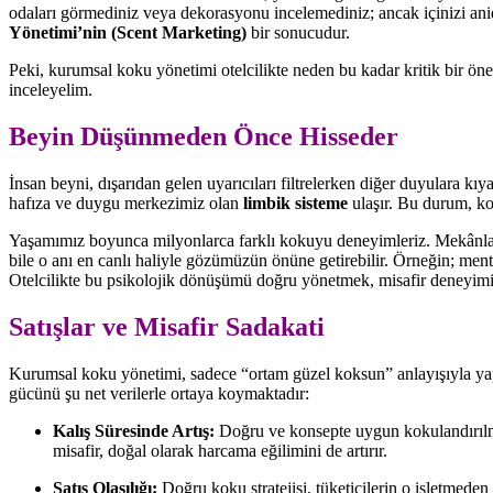
odaları görmediniz veya dekorasyonu incelemediniz; ancak içinizi aniden
Yönetimi’nin (Scent Marketing)
bir sonucudur.
Peki, kurumsal koku yönetimi otelcilikte neden bu kadar kritik bir ön
inceleyelim.
Beyin Düşünmeden Önce Hisseder
İnsan beyni, dışarıdan gelen uyarıcıları filtrelerken diğer duyulara
hafıza ve duygu merkezimiz olan
limbik sisteme
ulaşır. Bu durum, kok
Yaşamımız boyunca milyonlarca farklı kokuyu deneyimleriz. Mekânları
bile o anı en canlı haliyle gözümüzün önüne getirebilir. Örneğin; mento
Otelcilikte bu psikolojik dönüşümü doğru yönetmek, misafir deneyimin
Satışlar ve Misafir Sadakati
Kurumsal koku yönetimi, sadece “ortam güzel koksun” anlayışıyla yapıla
gücünü şu net verilerle ortaya koymaktadır:
Kalış Süresinde Artış:
Doğru ve konsepte uygun kokulandırılmı
misafir, doğal olarak harcama eğilimini de artırır.
Satış Olasılığı:
Doğru koku stratejisi, tüketicilerin o işletmede