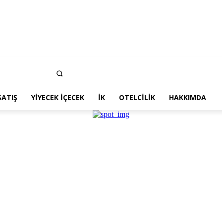
SATIŞ
YIYECEK İÇECEK
İK
OTELCILIK
HAKKIMDA