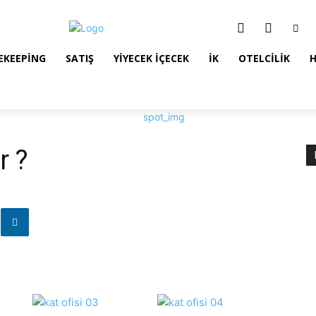
EKEEPING
SATIŞ
YIYECEK İÇECEK
İK
OTELCILIK
r ?