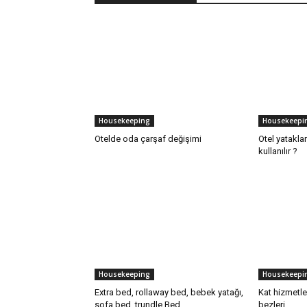
Housekeeping
Housekeepi
Otelde oda çarşaf değişimi
Otel yatakla
kullanılır ?
Housekeeping
Housekeepi
Extra bed, rollaway bed, bebek yatağı,
Kat hizmetle
sofa bed, trundle Bed
bezleri