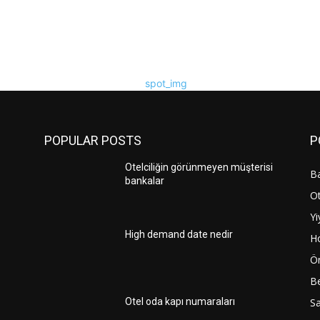
POPULAR POSTS
P
Otelciliğin görünmeyen müşterisi
Ba
bankalar
Ot
Yi
High demand date nedir
H
Ö
Be
Sa
Otel oda kapı numaraları