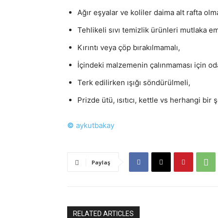
Ağır eşyalar ve koliler daima alt rafta olma
Tehlikeli sıvı temizlik ürünleri mutlaka e
Kırıntı veya çöp bırakılmamalı,
İçindeki malzemenin çalınmaması için odanı
Terk edilirken ışığı söndürülmeli,
Prizde ütü, ısıtıcı, kettle vs herhangi bir
©
aykutbakay
Paylaş
RELATED ARTICLES