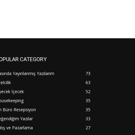
OPULAR CATEGORY
sında Yayınlanmış Yazılarım
73
elcilik
63
yecek İçecek
52
ousekeeping
35
n Büro Resepsiyon
35
ğendiğim Yazılar
33
tış ve Pazarlama
27