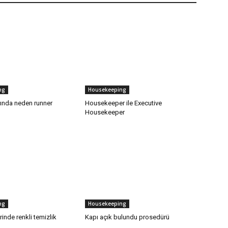
ng
Housekeeping
rında neden runner
Housekeeper ile Executive
Housekeeper
ng
Housekeeping
rinde renkli temizlik
Kapı açık bulundu prosedürü