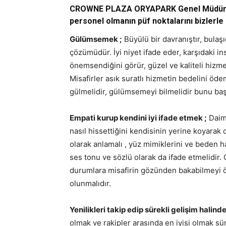
CROWNE PLAZA ORYAPARK Genel Müdürü S
personel olmanın püf noktalarını bizlerle 
Gülümsemek ;
Büyülü bir davranıştır, bulaş
çözümüdür. İyi niyet ifade eder, karşıdaki ins
önemsendiğini görür, güzel ve kaliteli hizm
Misafirler asık suratlı hizmetin bedelini öde
gülmelidir, gülümsemeyi bilmelidir bunu ba
Empati kurup kendini iyi ifade etmek ;
Daima
nasıl hissettiğini kendisinin yerine koyarak 
olarak anlamalı , yüz mimiklerini ve beden h
ses tonu ve sözlü olarak da ifade etmelidir. 
durumlara misafirin gözünden bakabilmeyi 
olunmalıdır.
Yenilikleri takip edip sürekli gelişim halind
olmak ve rakipler arasında en iyisi olmak süre