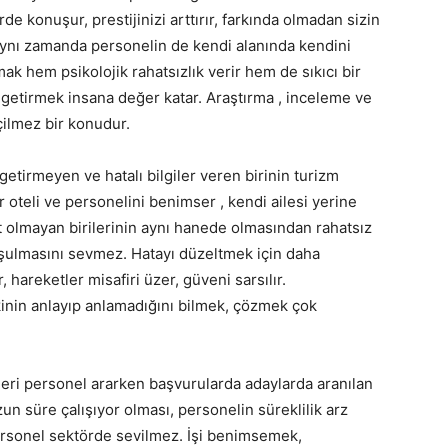
e konuşur, prestijinizi arttırır, farkında olmadan sizin
 Aynı zamanda personelin de kendi alanında kendini
ak hem psikolojik rahatsızlık verir hem de sıkıcı bir
e getirmek insana değer katar. Araştırma , inceleme ve
çilmez bir konudur.
etirmeyen ve hatalı bilgiler veren birinin turizm
r oteli ve personelini benimser , kendi ailesi yerine
 olmayan birilerinin aynı hanede olmasından rahatsız
uşulmasını sevmez. Hatayı düzeltmek için daha
 hareketler misafiri üzer, güveni sarsılır.
inin anlayıp anlamadığını bilmek, çözmek çok
eri personel ararken başvurularda adaylarda aranılan
zun süre çalışıyor olması, personelin süreklilik arz
personel sektörde sevilmez. İşi benimsemek,