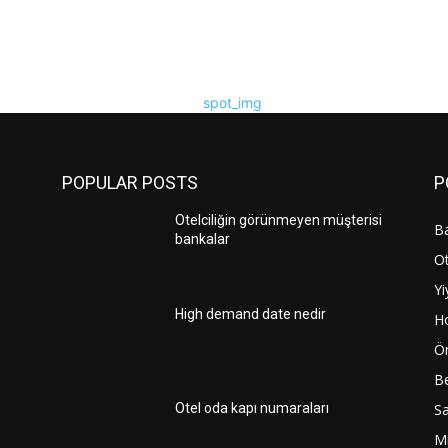
POPULAR POSTS
P
Otelciliğin görünmeyen müşterisi
Ba
bankalar
Ot
Yi
High demand date nedir
H
Ö
Be
Sa
Otel oda kapı numaraları
Mi