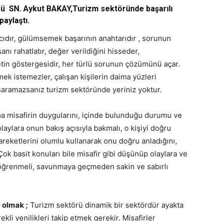
N. Aykut BAKAY,Turizm sektöründe başarılı
paylaştı.
ıcıdır, gülümsemek başarının anahtarıdır , sorunun
anı rahatlatır, değer verildiğini hisseder,
etin göstergesidir, her türlü sorunun çözümünü açar.
mek istemezler, çalışan kişilerin daima yüzleri
şaramazsanız turizm sektöründe yeriniz yoktur.
 misafirin duygularını, içinde bulunduğu durumu ve
olaylara onun bakış açısıyla bakmalı, o kişiyi doğru
areketlerini olumlu kullanarak onu doğru anladığını,
Çok basit konuları bile misafir gibi düşünüp olaylara ve
öğrenmeli, savunmaya geçmeden sakin ve sabırlı
e olmak ;
Turizm sektörü dinamik bir sektördür ayakta
kli yenilikleri takip etmek gerekir. Misafirler