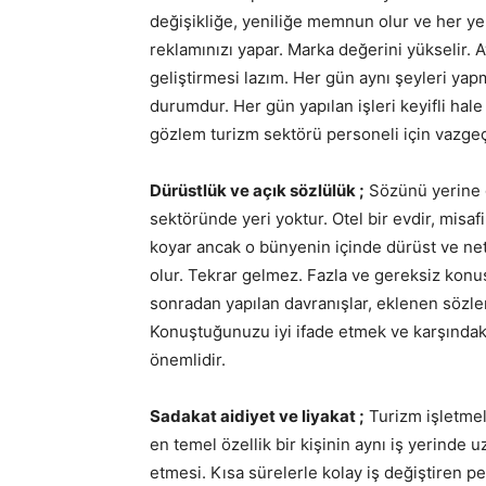
değişikliğe, yeniliğe memnun olur ve her yerd
reklamınızı yapar. Marka değerini yükselir.
geliştirmesi lazım. Her gün aynı şeyleri yapm
durumdur. Her gün yapılan işleri keyifli hal
gözlem turizm sektörü personeli için vazge
Dürüstlük ve açık sözlülük ;
Sözünü yerine g
sektöründe yeri yoktur. Otel bir evdir, misafi
koyar ancak o bünyenin içinde dürüst ve net
olur. Tekrar gelmez. Fazla ve gereksiz kon
sonradan yapılan davranışlar, eklenen sözler,
Konuştuğunuzu iyi ifade etmek ve karşındak
önemlidir.
Sadakat aidiyet ve liyakat ;
Turizm işletmel
en temel özellik bir kişinin aynı iş yerinde u
etmesi. Kısa sürelerle kolay iş değiştiren 