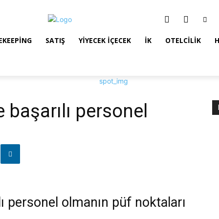
EKEEPING
SATIŞ
YIYECEK İÇECEK
İK
OTELCILIK
 başarılı personel
ı personel olmanın püf noktaları