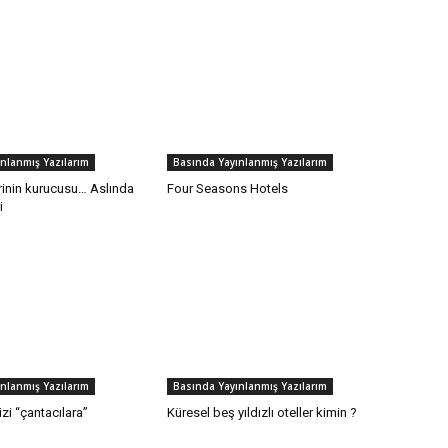
nlanmış Yazılarım
Basında Yayınlanmış Yazılarım
erinin kurucusu… Aslında
Four Seasons Hotels
i
nlanmış Yazılarım
Basında Yayınlanmış Yazılarım
nizi “çantacılara”
Küresel beş yıldızlı oteller kimin ?