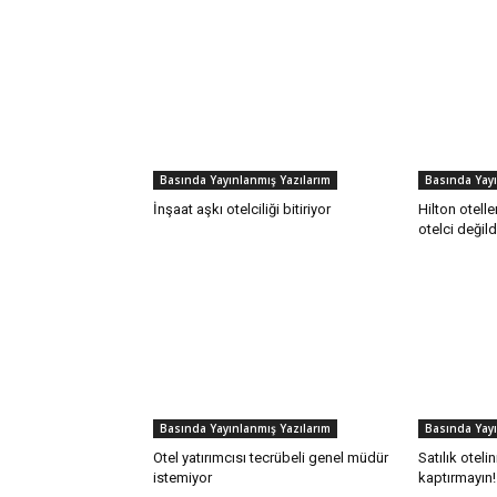
Basında Yayınlanmış Yazılarım
Basında Yayı
İnşaat aşkı otelciliği bitiriyor
Hilton otell
otelci değild
Basında Yayınlanmış Yazılarım
Basında Yayı
Otel yatırımcısı tecrübeli genel müdür
Satılık oteli
istemiyor
kaptırmayın!