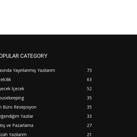
OPULAR CATEGORY
sında Yayınlanmış Yazılarım
73
elcilik
63
yecek İçecek
52
ousekeeping
35
n Büro Resepsiyon
35
ğendiğim Yazılar
33
tış ve Pazarlama
27
zah Yazılarım
21